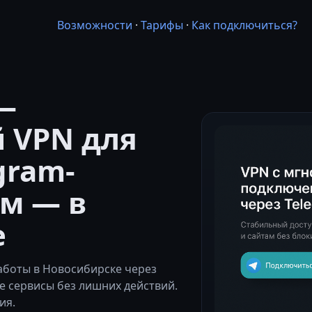
Возможности
·
Тарифы
·
Как подключиться?
—
 VPN для
gram-
м — в
е
боты в Новосибирске через
 сервисы без лишних действий.
ия.