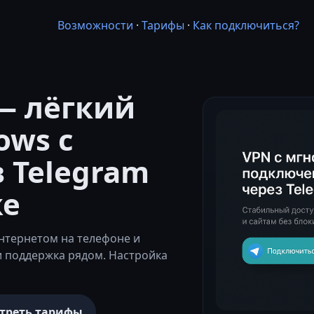
Возможности
·
Тарифы
·
Как подключиться?
— лёгкий
ows с
 Telegram
же
нтернетом на телефоне и
и поддержка рядом. Настройка
треть тарифы