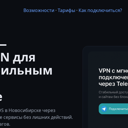
Возможности
·
Тарифы
·
Как подключиться?
—
N для
абильным
е
S в Новосибирске через
 сервисы без лишних действий.
агов.