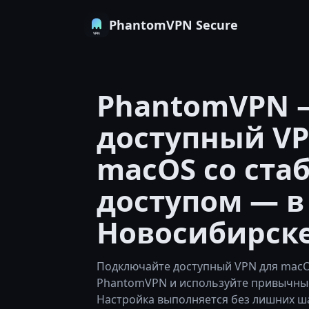
PhantomVPN Secure
PhantomVPN 
доступный VP
macOS со ст
доступом — в
Новосибирск
Подключайте доступный VPN для macO
PhantomVPN и используйте привычные
Настройка выполняется без лишних ш